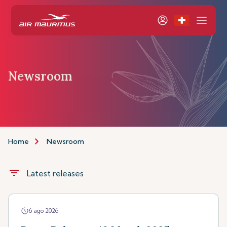
Newsroom
Home
Newsroom
filter_list
Latest releases
6 ago 2026