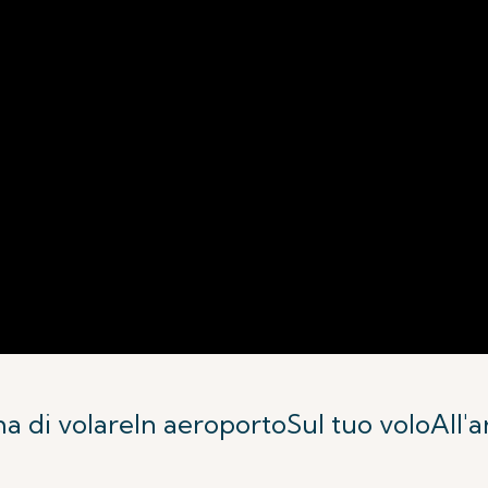
a di volare
In aeroporto
Sul tuo volo
All'a