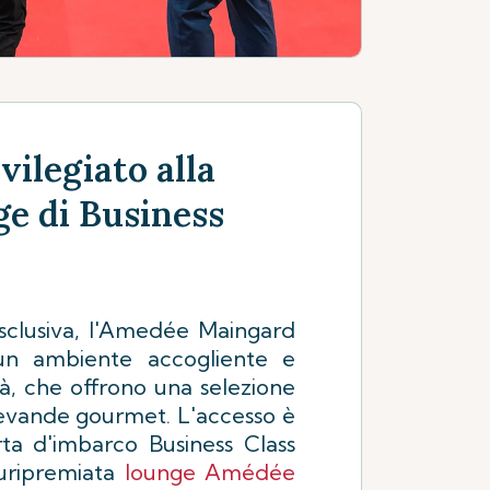
vilegiato alla
ge di Business
sclusiva, l'Amedée Maingard
un ambiente accogliente e
ità, che offrono una selezione
bevande gourmet. L'accesso è
rta d'imbarco Business Class
luripremiata
lounge Amédée