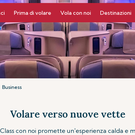
ci
Prima di volare
Vola con noi
Destinazioni
Business
Volare verso nuove vette
s Class con noi promette un'esperienza calda e 