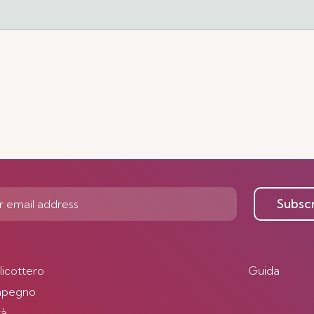
Subsc
elicottero
Guida
impegno
tà