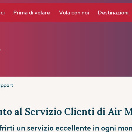
ci
Prima di volare
Vola con noi
Destinazioni
i
pport
o al Servizio Clienti di Air 
rirti un servizio eccellente in ogni mo