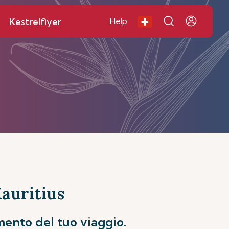
Kestrelflyer
Help
Mauritius
mento del tuo viaggio.