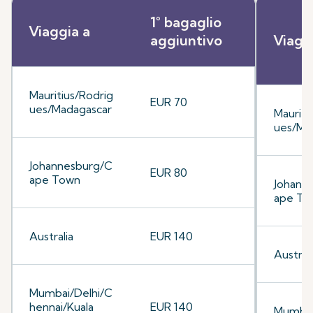
1° bagaglio
Viaggia a
aggiuntivo
Viagg
Mauritius/Rodrig
EUR 70
ues/Madagascar
Mauriti
ues/Ma
Johannesburg/C
EUR 80
ape Town
Johann
ape To
Australia
EUR 140
Australi
Mumbai/Delhi/C
hennai/Kuala
EUR 140
Mumbai