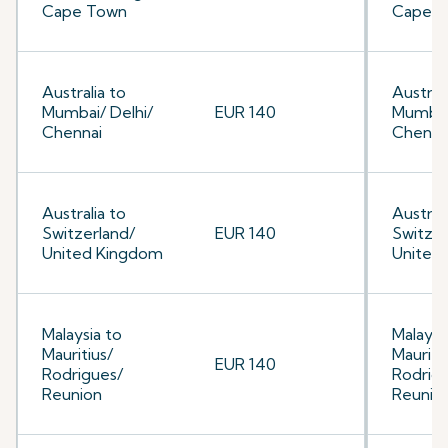
Cape Town
Cape 
Australia to
Australi
Mumbai/ Delhi/
EUR 140
Mumbai/
Chennai
Chenna
Australia to
Australi
Switzerland/
EUR 140
Switzer
United Kingdom
United
Malaysia to
Malaysi
Mauritius/
Mauriti
EUR 140
Rodrigues/
Rodrig
Reunion
Reunio