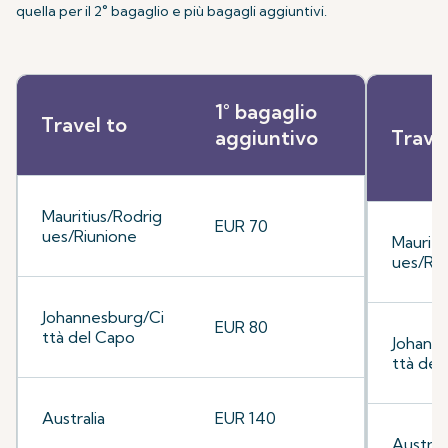
quella per il 2° bagaglio e più bagagli aggiuntivi.
1° bagaglio
Travel to
aggiuntivo
Trave
Mauritius/Rodrig
EUR 70
ues/Riunione
Mauriti
ues/Riu
Johannesburg/Ci
EUR 80
ttà del Capo
Johann
ttà del
Australia
EUR 140
Australi