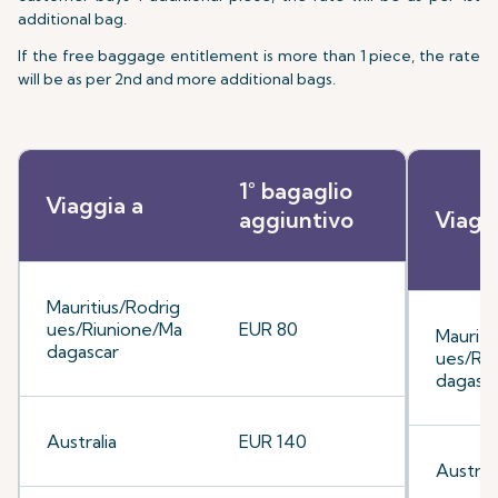
additional bag.
If the free baggage entitlement is more than 1 piece, the rate
will be as per 2nd and more additional bags.
1° bagaglio
Viaggia a
aggiuntivo
Viagg
Mauritius/Rodrig
ues/Riunione/Ma
EUR 80
Mauriti
dagascar
ues/Ri
dagasc
Australia
EUR 140
Australi