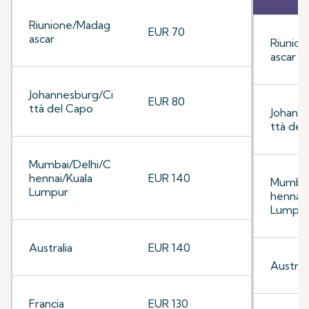
Riunione/Madag
EUR 70
ascar
Riunio
ascar
Johannesburg/Ci
EUR 80
ttà del Capo
Johann
ttà del
Mumbai/Delhi/C
hennai/Kuala
EUR 140
Mumbai
Lumpur
hennai/
Lumpu
Australia
EUR 140
Australi
Francia
EUR 130