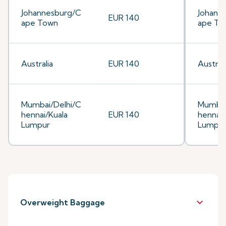
Johannesburg/C
Johann
EUR 140
ape Town
ape To
Australia
EUR 140
Australi
Mumbai/Delhi/C
Mumbai
hennai/Kuala
EUR 140
hennai/
Lumpur
Lumpu
keyboard_arrow_down
Overweight Baggage