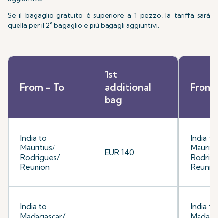
Se il bagaglio gratuito è superiore a 1 pezzo, la tariffa sarà
quella per il 2° bagaglio e più bagagli aggiuntivi.
1st
From - To
additional
From 
bag
India to
India to
Mauritius/
Mauriti
EUR 140
Rodrigues/
Rodrig
Reunion
Reunio
India to
India to
Madagascar/
Madaga