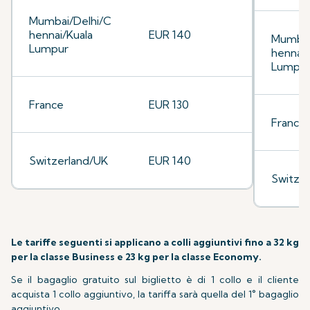
Mumbai/Delhi/C
hennai/Kuala
EUR 140
Mumbai
Lumpur
hennai/
Lumpu
France
EUR 130
France
Switzerland/UK
EUR 140
Switze
Le tariffe seguenti si applicano a colli aggiuntivi fino a 32 kg
per la classe Business e 23 kg per la classe Economy.
Se il bagaglio gratuito sul biglietto è di 1 collo e il cliente
acquista 1 collo aggiuntivo, la tariffa sarà quella del 1° bagaglio
aggiuntivo.