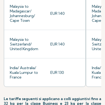
Malaysia to
Malaysi
Madagascar/
Madaga
EUR 140
Johannesburg/
Johann
Cape Town
Cape 
Malaysia to
Malaysi
Switzerland/
EUR 140
Switzer
United Kingdom
United
India/ Australia/
India/ A
Kuala Lumpur to
EUR 130
Kuala L
France
France
Le tariffe seguenti si applicano a colli aggiuntivi fino a
32 kg per la classe Business e 23 kg per la classe