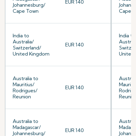
EUR 140
Johannesburg/
Johann
Cape Town
Cape 
India to
India to
Australia/
Australi
EUR 140
Switzerland/
Switzer
United Kingdom
United
Australia to
Australi
Mauritius/
Mauriti
EUR 140
Rodrigues/
Rodrig
Reunion
Reunio
Australia to
Australi
Madagascar/
Madaga
EUR 140
Johannesburg/
Johann