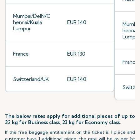
Mumbai/Delhi/C
hennai/Kuala
EUR 140
Mumbai
Lumpur
hennai/
Lumpu
France
EUR 130
France
Switzerland/UK
EUR 140
Switze
The below rates apply for additional pieces of up to
32 kg for Business class, 23 kg for Economy class.
If the free baggage entitlement on the ticket is 1 piece and
customer buys 1 additional piece, the rate will be as per 1st