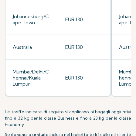
Johannesburg/C
Johann
EUR 130
ape Town
ape To
Australia
EUR 130
Australi
Mumbai/Delhi/C
Mumbai
hennai/Kuala
EUR 130
hennai/
Lumpur
Lumpu
Le tariffe indicate di seguito si applicano ai bagagli aggiuntivi
fino a 32 kg per la classe Business e fino a 23 kg per la classe
Economy.
Se il bagaglio gratuito incluso nel biglietto è di 1 collo e il cliente