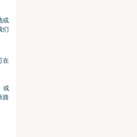
地或
我们
可在
，或
新路