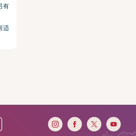
另有
据适