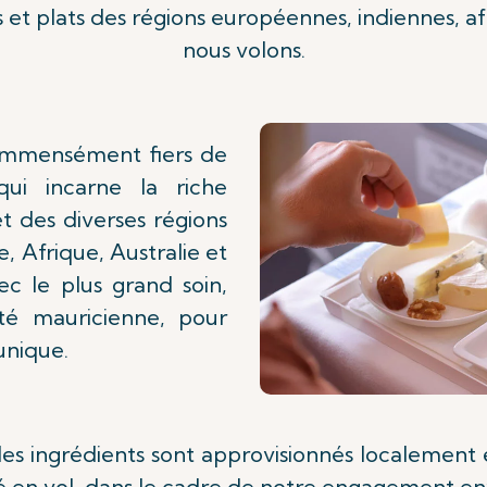
 et plats des régions européennes, indiennes, afr
nous volons.
 immensément fiers de
ui incarne la riche
 des diverses régions
, Afrique, Australie et
c le plus grand soin,
ité mauricienne, pour
unique.
les ingrédients sont approvisionnés localement 
é en vol, dans le cadre de notre engagement env