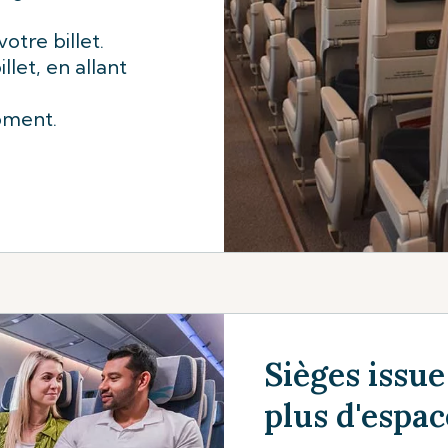
tre billet.
llet, en allant
oment.
Sièges issue
plus d'espac