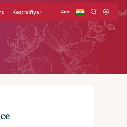
ns
Kestrelflyer
Aide
ice