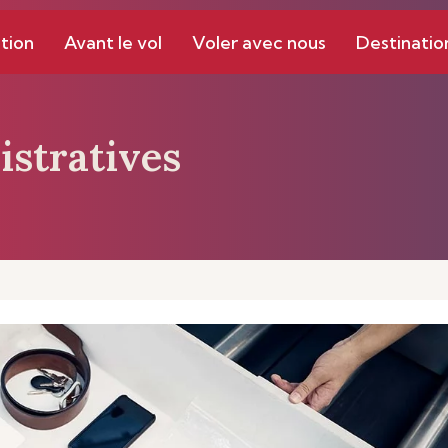
tion
Avant le vol
Voler avec nous
Destinatio
istratives