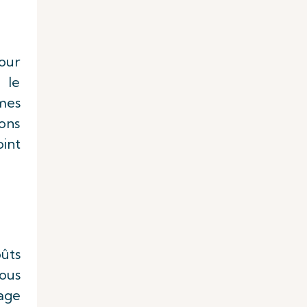
our
 le
mes
vons
oint
oûts
ous
age