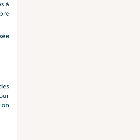
s à
ore
isée
des
our
ion