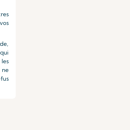
res
vos
de,
 qui
les
 ne
efus