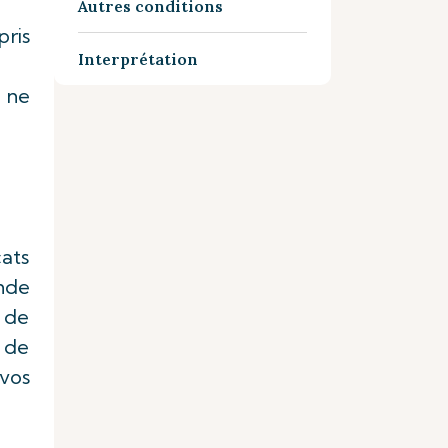
Autres conditions
ris
Interprétation
e ne
cats
nde
e de
 de
 vos