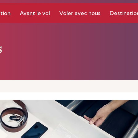
tion
Avant le vol
Voler avec nous
Destinatio
s