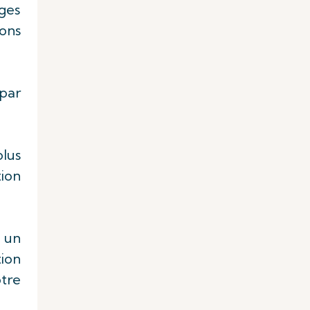
rges
ons
par
plus
tion
t un
tion
otre