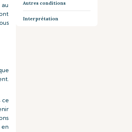
Autres conditions
f au
ont
Interprétation
vous
que
nt.
s ce
nir
rons
 en