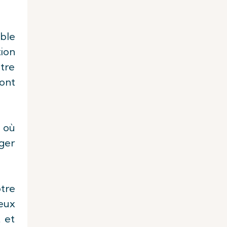
able
tion
otre
ont
s où
oger
tre
ceux
 et