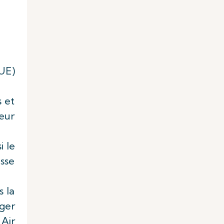
(UE)
s et
ueur
i le
isse
s la
ger
Air