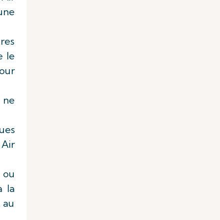
 une
res
 le
our
s ne
ques
Air
 ou
 la
t au