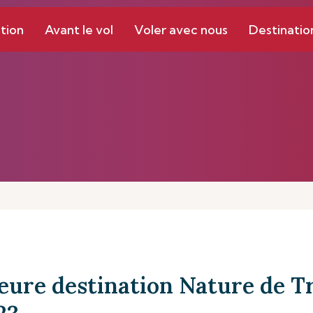
tion
Avant le vol
Voler avec nous
Destinatio
leure destination Nature de T