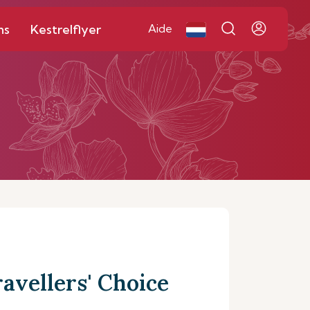
ns
Kestrelflyer
Aide
ravellers' Choice