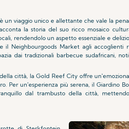
è un viaggio unico e allettante che vale la pen
o racconta la storia del suo ricco mosaico cult
locali, rendendolo un aspetto essenziale e deliz
e il Neighbourgoods Market agli accoglienti ris
ia dai tradizionali barbecue sudafricani, noti
della città, la Gold Reef City offre un'emozion
ro. Per un'esperienza più serena, il Giardino Bo
anquillo dal trambusto della città, mettendo
rotte di Sterkfontein