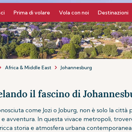
ci
Prima di volare
Vola con noi
Destinazioni
Africa & Middle East
Johannesburg
elando il fascino di Johannesb
osciuta come Jozi o Joburg, non è solo la città 
ra e avventura. In questa vivace metropoli, trov
ricca storia e atmosfera urbana contemporanea