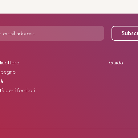
Subsc
elicottero
Guida
impegno
tà
 per i fornitori