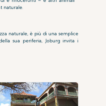
rdi e rinoceronti – e altri animali
at naturale.
ezza naturale, è più di una semplice
lla sua periferia, Joburg invita i