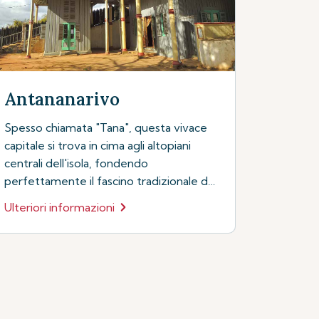
Antananarivo
Spesso chiamata "Tana", questa vivace
capitale si trova in cima agli altopiani
centrali dell'isola, fondendo
perfettamente il fascino tradizionale del
patrimonio malgascio con il vivace
Ulteriori informazioni
battito della vita urbana
contemporanea...