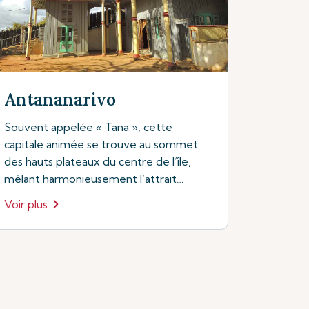
Antananarivo
Souvent appelée « Tana », cette
capitale animée se trouve au sommet
des hauts plateaux du centre de l’île,
mêlant harmonieusement l’attrait
traditionnel du patrimoine malgache au
Voir plus
pouls animé de la vie urbaine
contemporaine.