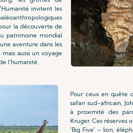
'Humanité invitent les
s paléoanthropologiques
 pour la découverte de
 du patrimoine mondial
une aventure dans les
s mais aussi un voyage
de l'humanité.
Pour ceux en quête d
safari sud-africain, J
à proximité des par
Kruger. Ces réserves o
'Big Five' – lion, élép