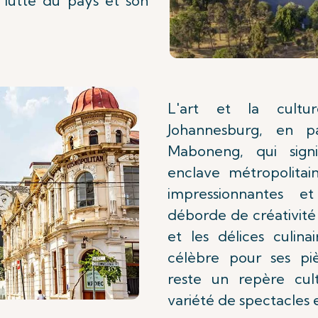
 lutte du pays et son
L'art et la cult
Johannesburg, en pa
Maboneng, qui sign
enclave métropolitai
impressionnantes et
déborde de créativité 
et les délices culin
célèbre pour ses piè
reste un repère cul
variété de spectacles e