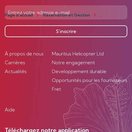
Page d’accueil
Réservation et Gestion
Gestion
Act
S’inscrire
À propos de nous
Mauritius Helicopter Ltd
Carrières
Notre engagement
Actualités
Developpement durable
Opportunités pour les fournisseurs
Fret
Aide
Téléchargez notre application