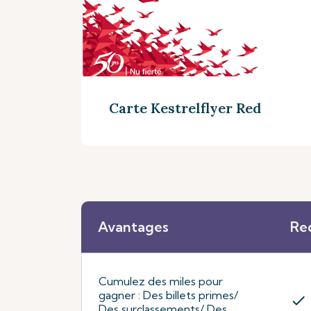
Carte Kestrelflyer Red
Avantages
Re
Découvrez plus
Cumulez des miles pour
gagner : Des billets primes/
check
Des surclassements/ Des