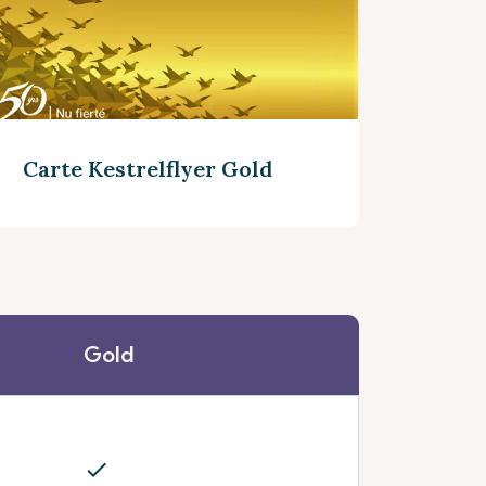
Carte Kestrelflyer Gold
Gold
Découvrez plus
check