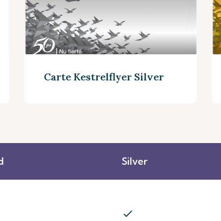
Carte Kestrelflyer Silver
d
Silver
Découvrez plus
check