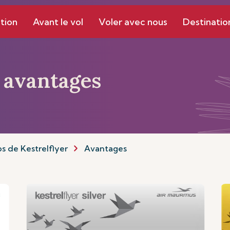
tion
Avant le vol
Voler avec nous
Destinatio
 avantages
s de Kestrelflyer
Avantages