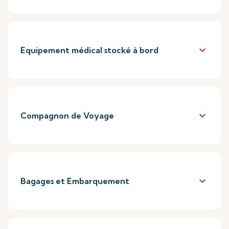
keyboard_arrow_down
Equipement médical stocké à bord
keyboard_arrow_down
Compagnon de Voyage
keyboard_arrow_down
Bagages et Embarquement