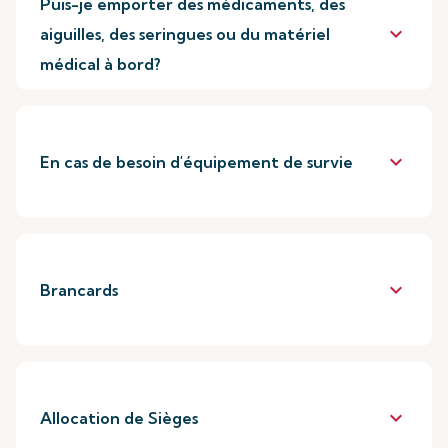
Puis-je emporter des médicaments, des
keyboard_arrow_down
aiguilles, des seringues ou du matériel
médical à bord?
keyboard_arrow_down
En cas de besoin d'équipement de survie
keyboard_arrow_down
Brancards
keyboard_arrow_down
Allocation de Sièges