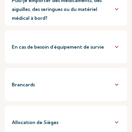
Puis-je emporter des médicaments, des
keyboard_arrow_down
aiguilles, des seringues ou du matériel
médical à bord?
keyboard_arrow_down
En cas de besoin d'équipement de survie
keyboard_arrow_down
Brancards
keyboard_arrow_down
Allocation de Sièges