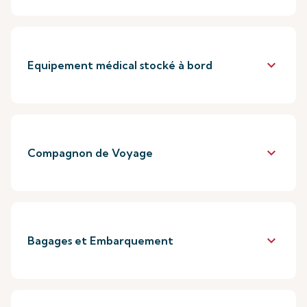
keyboard_arrow_down
Equipement médical stocké à bord
keyboard_arrow_down
Compagnon de Voyage
keyboard_arrow_down
Bagages et Embarquement