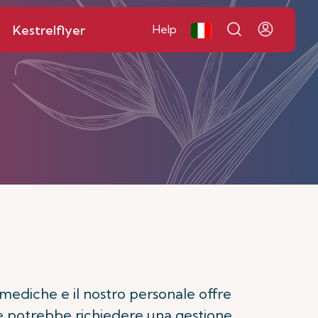
Kestrelflyer
Help
mediche e il nostro personale offre
he potrebbe richiedere una gestione