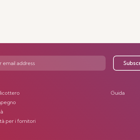
Subsc
elicottero
Guida
impegno
tà
 per i fornitori