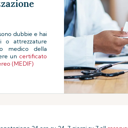
zzazione
 sono dubbie e hai
li o attrezzature
ro medico della
dere un
certificato
aereo (MEDIF)