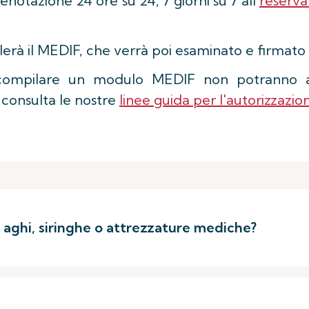
enotazione 24 ore su 24, 7 giorni su 7 all
reserv
erà il MEDIF, che verrà poi esaminato e firmato 
ompilare un modulo MEDIF non potranno acqu
 consulta le nostre
linee guida per l'autorizzazi
 aghi, siringhe o attrezzature mediche?