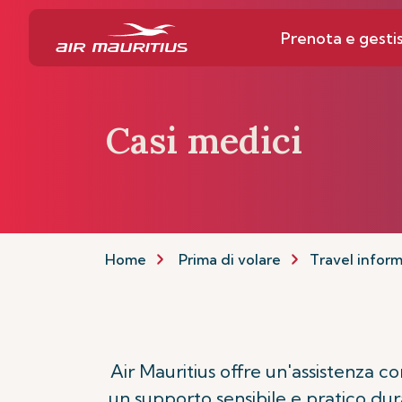
Prenota e gestis
Casi medici
Home
Prima di volare
Travel infor
Air Mauritius offre un'assistenza 
un supporto sensibile e pratico du