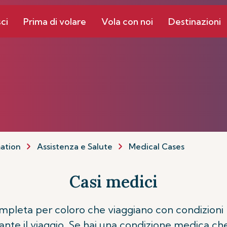
ci
Prima di volare
Vola con noi
Destinazioni
mation
Assistenza e Salute
Medical Cases
Casi medici
completa per coloro che viaggiano con condizioni 
rante il viaggio. Se hai una condizione medica c