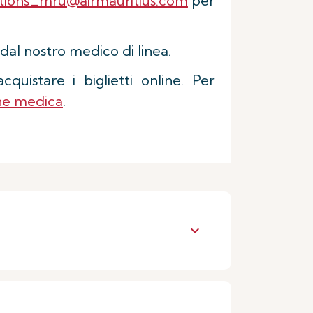
ations_mru@airmauritius.com
per
dal nostro medico di linea.
istare i biglietti online. Per
one medica
.
keyboard_arrow_down