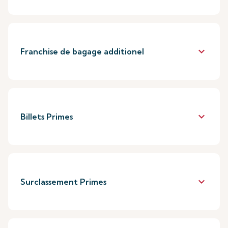
keyboard_arrow_down
Franchise de bagage additionel
keyboard_arrow_down
Billets Primes
keyboard_arrow_down
Surclassement Primes