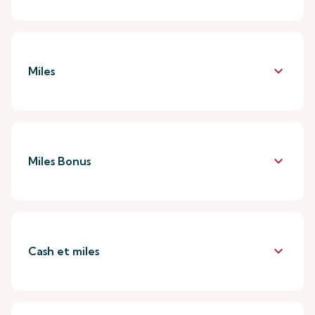
keyboard_arrow_down
Miles
keyboard_arrow_down
Miles Bonus
keyboard_arrow_down
Cash et miles