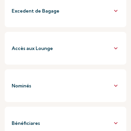
keyboard_arrow_down
Excedent de Bagage
keyboard_arrow_down
Accès aux Lounge
keyboard_arrow_down
Nominés
keyboard_arrow_down
Bénéficiares