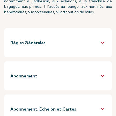
notamment à l’adhésion, aux échelons, à la franchise de
bagages, aux primes, à l’accès au lounge, aux nominés, aux
bénéficiaires, aux partenaires, à l’attribution de miles.
keyboard_arrow_down
Règles Générales
keyboard_arrow_down
Abonnement
keyboard_arrow_down
Abonnement, Echelon et Cartes