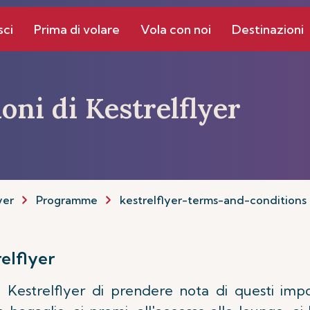
sci
Prima di volare
Vola con noi
Destinazioni
oni di Kestrelflyer
yer
Programme
kestrelflyer-terms-and-conditions
elflyer
 Kestrelflyer di prendere nota di questi import