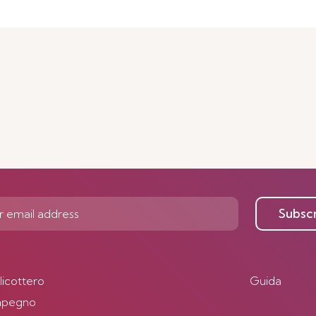
Subsc
elicottero
Guida
impegno