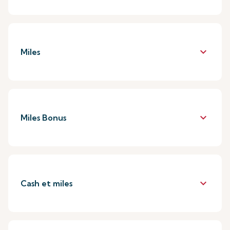
keyboard_arrow_down
Miles
keyboard_arrow_down
Miles Bonus
keyboard_arrow_down
Cash et miles