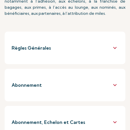
notamment à l’adhésion, aux échelons, à la franchise de
bagages, aux primes, à l’accès au lounge, aux nominés, aux
bénéficiaires, aux partenaires, à l’attribution de miles.
keyboard_arrow_down
Règles Générales
keyboard_arrow_down
Abonnement
keyboard_arrow_down
Abonnement, Echelon et Cartes