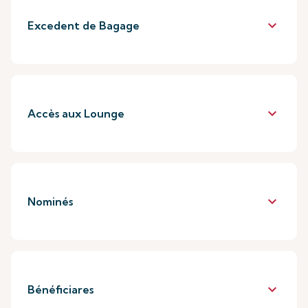
keyboard_arrow_down
Excedent de Bagage
keyboard_arrow_down
Accès aux Lounge
keyboard_arrow_down
Nominés
keyboard_arrow_down
Bénéficiares