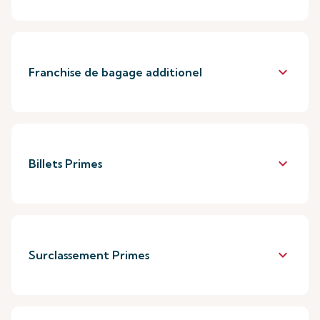
keyboard_arrow_down
Franchise de bagage additionel
keyboard_arrow_down
Billets Primes
keyboard_arrow_down
Surclassement Primes