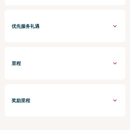
keyboard_arrow_down
优先服务礼遇
keyboard_arrow_down
里程
keyboard_arrow_down
奖励里程