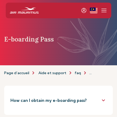
E-boarding Pass
Page d’accueil
Aide et support
faq
E-boarding pas
keyboard_arrow_down
How can I obtain my e-boarding pass?