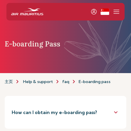
E-boarding Pass
主页
Help & support
faq
E-boarding pass
keyboard_arrow_down
How can I obtain my e-boarding pass?