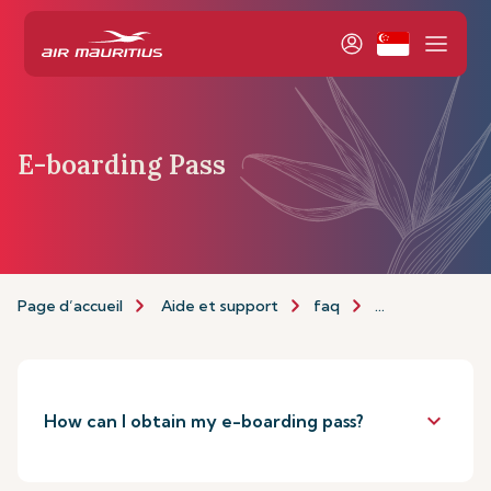
E-boarding Pass
Page d’accueil
Aide et support
faq
E-boarding pas
keyboard_arrow_down
How can I obtain my e-boarding pass?