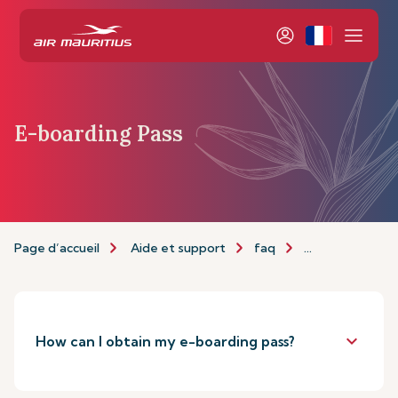
E-boarding Pass
Page d’accueil
Aide et support
faq
E-boarding pas
keyboard_arrow_down
How can I obtain my e-boarding pass?