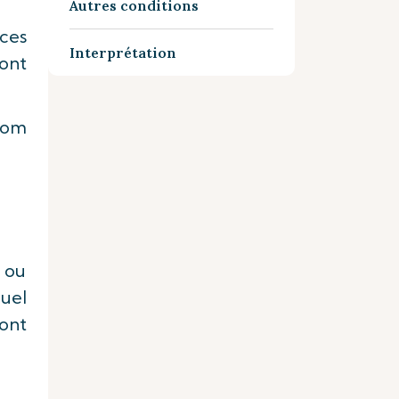
Autres conditions
ices
Interprétation
sont
 nom
 ou
uel
sont