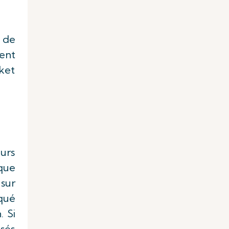
 de
ent
ket
urs
que
sur
qué
. Si
sés