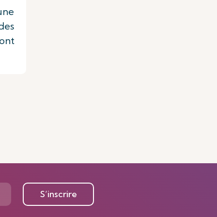
’une
des
sont
S’inscrire