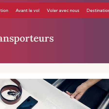
tion
Avant le vol
Voler avec nous
Destinatio
ansporteurs