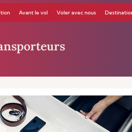
tion
Avant le vol
Voler avec nous
Destinatio
ansporteurs