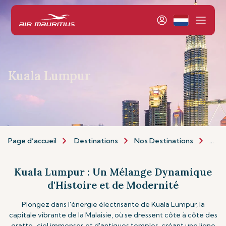
Kuala Lumpur
Page d’accueil
Destinations
Nos Destinations
Asie 
Kuala Lumpur : Un Mélange Dynamique
d'Histoire et de Modernité
Plongez dans l'énergie électrisante de Kuala Lumpur, la
capitale vibrante de la Malaisie, où se dressent côte à côte des
gratte-ciel immenses et d'antiques temples, créant une ligne