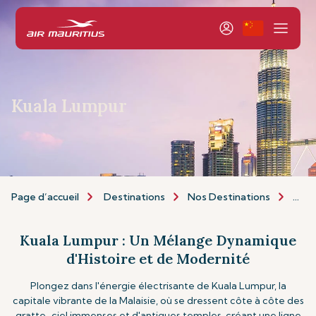
Kuala Lumpur
Page d’accueil
Destinations
Nos Destinations
Asie 
Kuala Lumpur : Un Mélange Dynamique
d'Histoire et de Modernité
Plongez dans l'énergie électrisante de Kuala Lumpur, la
capitale vibrante de la Malaisie, où se dressent côte à côte des
gratte-ciel immenses et d'antiques temples, créant une ligne