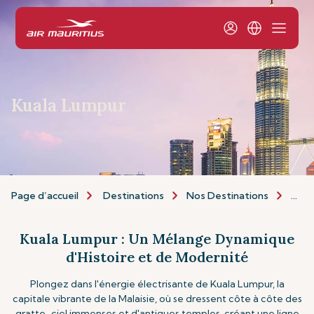
Kuala Lumpur
Page d’accueil
Destinations
Nos Destinations
Asie 
Kuala Lumpur : Un Mélange Dynamique
d'Histoire et de Modernité
Plongez dans l'énergie électrisante de Kuala Lumpur, la
capitale vibrante de la Malaisie, où se dressent côte à côte des
gratte-ciel immenses et d'antiques temples, créant une ligne