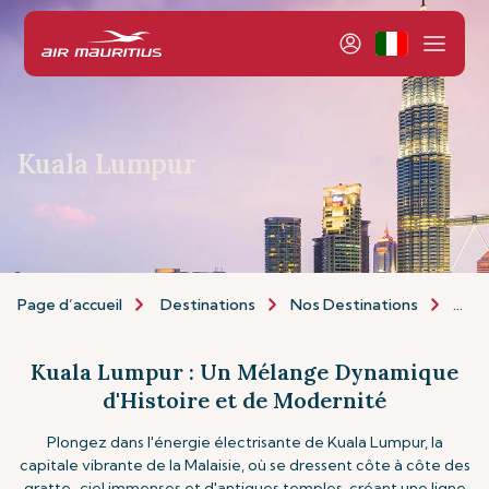
Kuala Lumpur
Page d’accueil
Destinations
Nos Destinations
Asie 
Kuala Lumpur : Un Mélange Dynamique
d'Histoire et de Modernité
Plongez dans l'énergie électrisante de Kuala Lumpur, la
capitale vibrante de la Malaisie, où se dressent côte à côte des
gratte-ciel immenses et d'antiques temples, créant une ligne