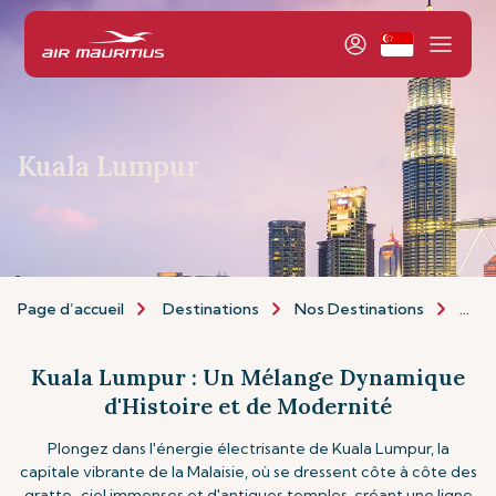
Kuala Lumpur
Page d’accueil
Destinations
Nos Destinations
Asie 
Kuala Lumpur : Un Mélange Dynamique
d'Histoire et de Modernité
Plongez dans l'énergie électrisante de Kuala Lumpur, la
capitale vibrante de la Malaisie, où se dressent côte à côte des
gratte-ciel immenses et d'antiques temples, créant une ligne