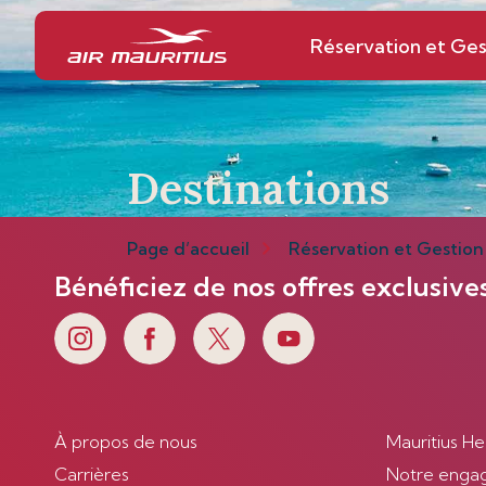
Réservation et Ges
Destinations
Page d’accueil
Réservation et Gestion
Bénéficiez de nos offres exclusive
À propos de nous
Mauritius He
Carrières
Notre enga