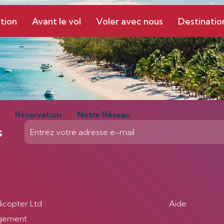
tion
Avant le vol
Voler avec nous
Destinatio
Réservation
Notre Réseau
s
licopter Ltd
Aide
gement