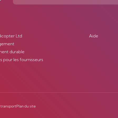
licopter Ltd
Aide
gement
ent durable
 pour les fournisseurs
 transport
Plan du site