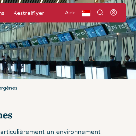
ns
Kestrelflyer
Aide
lergènes
nes
 particulièrement un environnement