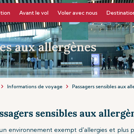
tion
Avant le vol
Voler avec nous
Destinatio
es aux allergènes
Informations de voyage
Passagers sensibles aux al
ssagers sensibles aux allergè
r un environnement exempt d'allergies et plus