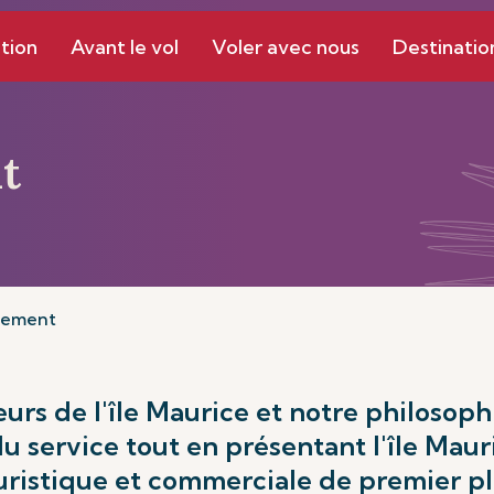
tion
Avant le vol
Voler avec nous
Destinatio
t
gement
rs de l'île Maurice et notre philosoph
du service tout en présentant l'île Ma
uristique et commerciale de premier pl