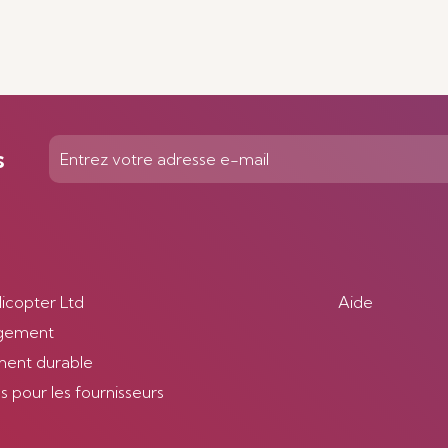
En savoir plus
s
licopter Ltd
Aide
gement
ent durable
 pour les fournisseurs