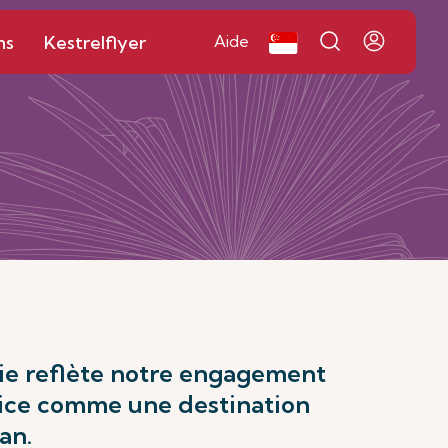
ns
Kestrelflyer
Aide
ie reflète notre engagement
urice comme une destination
an.