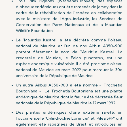
Trois ‘Pink Pigeons’ (Nesoenas Mayeri), des espèces
d’oiseaux endémiques ont été ramenés de Jersey dans le
cadre de la réhabilitation de l’espèce en collaboration
avec le ministère de l'Agro-industrie, les Services de
Conservation des Parcs Nationaux et de la Mauritian
Wildlife Foundation.
Le ‘Mauritius Kestrel’ a été décrété comme l’oiseau
national de Maurice et l'un de nos Airbus A350-900
portent fièrement le nom de 'Mauritius Kestrel'. La
crécerelle de Maurice, le Falco punctatus, est une
espèce endémique vulnérable. Il a été proclamé oiseau
national de Maurice en mars 2022 pour marquer le 30e
anniversaire de la République de Maurice.
Un autre Airbus A350-900 a été nommé « Trochetia
Boutoniana » . Le Trochetia Boutoniana est une plante
endémique de Maurice dont la fleur a été décrétée fleur
nationale de la République de Maurice le 12 mars 1992.
Des plantes endémiques d’une extrême rareté, en
l’occurrence le ‘Cylindrocline Lorencei’ et ‘Pilea SPP’ ont
également été rapatriées de Brest et introduites en