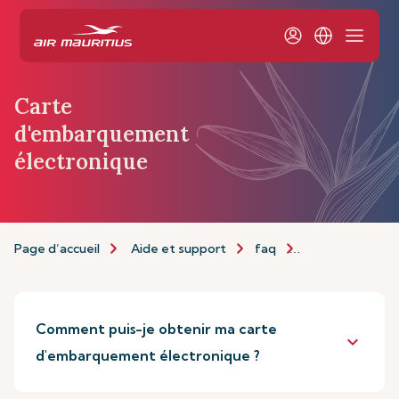
Carte
d'embarquement
électronique
Page d’accueil
Aide et support
faq
Carte d'embar
Comment puis-je obtenir ma carte
keyboard_arrow_down
d'embarquement électronique ?