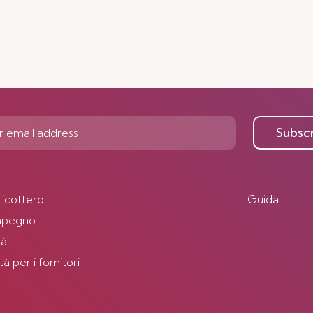
Subsc
elicottero
Guida
impegno
tà
 per i fornitori