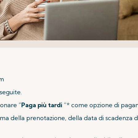
om
oseguite.
ionare “
Paga più tardi
”* come opzione di paga
ma della prenotazione, della data di scadenza d