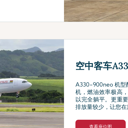
空中客车A330-
A330-900neo 机
机，燃油效率极高
以完全躺平。更重
排放量较少，让您在
查看座位图