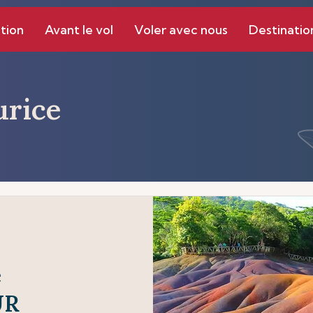
tion
Avant le vol
Voler avec nous
Destinatio
rice
e
UR