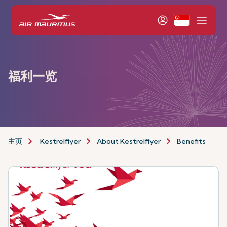
福利一览
主页
Kestrelflyer
About Kestrelflyer
Benefits