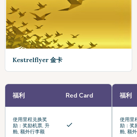
Kestrelflyer 金卡
福利
Red Card
福利
使用里程兑换奖
使用里
check
励：奖励机票, 升
励：奖励
舱, 额外行李额
舱, 额