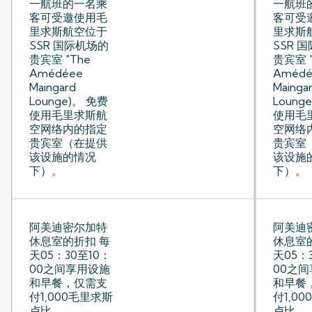
一航班的一名乘
一航班
客可受邀使用毛
客可受
里求斯航空位于
里求斯
SSR 国际机场的
SSR 
贵宾室 "The
贵宾室 "
Amédéee
Amédé
Maingard
Mainga
Lounge)。 免费
Loung
使用毛里求斯航
使用毛
空网络内的指定
空网络
贵宾室（在提供
贵宾室
该设施的情况
该设施
下）。
下）。
阿美迪密尔加特
阿美迪
休息室的折扣 每
休息室
天05：30至10：
天05：
00之间享用设施
00之
和早餐，仅需支
和早餐
付1,000毛里求斯
付1,0
卢比
卢比