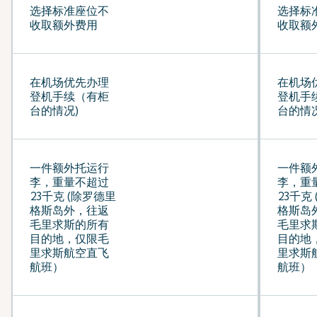
选择标准座位不
选择标
收取额外费用
收取额
在机场优先办理
在机场
登机手续（有柜
登机手
台的情况)
台的情况
一件额外托运行
一件额
李，重量不超过
李，重
23千克 (除罗德里
23千克
格斯岛外，往返
格斯岛
毛里求斯的所有
毛里求
目的地，仅限毛
目的地
里求斯航空直飞
里求斯
航班）
航班）