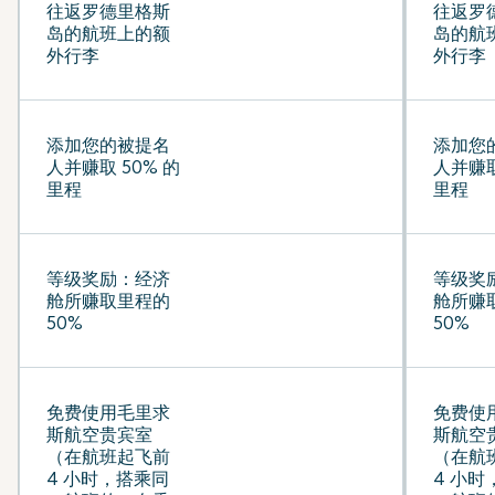
往返罗德里格斯
往返罗
岛的航班上的额
岛的航
外行李
外行李
添加您的被提名
添加您
人并赚取 50% 的
人并赚取
里程
里程
等级奖励：经济
等级奖
舱所赚取里程的
舱所赚
50%
50%
免费使用毛里求
免费使
斯航空贵宾室
斯航空
（在航班起飞前
（在航
4 小时，搭乘同
4 小时