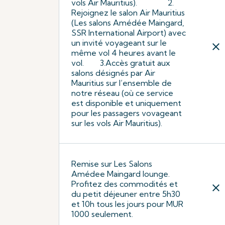
vols Air Mauritius). 2.
Rejoignez le salon Air Mauritius
(Les salons Amédée Maingard,
SSR International Airport) avec
un invité voyageant sur le
close
même vol 4 heures avant le
vol. 3.Accès gratuit aux
salons désignés par Air
Mauritius sur l’ensemble de
notre réseau (où ce service
est disponible et uniquement
pour les passagers vovageant
sur les vols Air Mauritius).
Remise sur Les Salons
Amédee Maingard lounge.
Profitez des commodités et
close
du petit déjeuner entre 5h30
et 10h tous les jours pour MUR
1000 seulement.