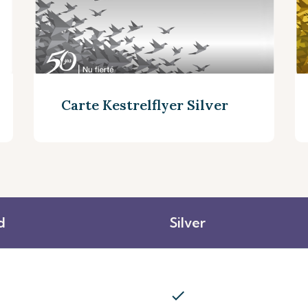
Carte Kestrelflyer Silver
d
Silver
Découvrez plus
check