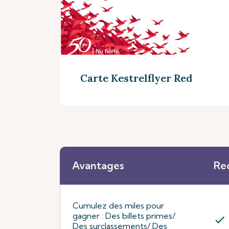
Carte Kestrelflyer Red
Avantages
Re
Découvrez plus
Cumulez des miles pour
gagner : Des billets primes/
check
Des surclassements/ Des