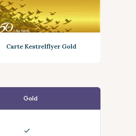
Carte Kestrelflyer Gold
Gold
Découvrez plus
check