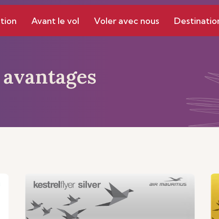
tion
Avant le vol
Voler avec nous
Destinatio
 avantages