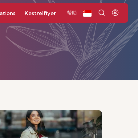
ations
Kestrelflyer
帮助