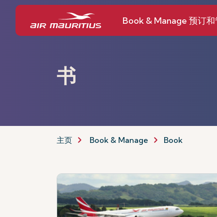
Book & Manage 预订
书
主页
Book & Manage
Book