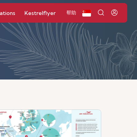
ations
Kestrelflyer
帮助