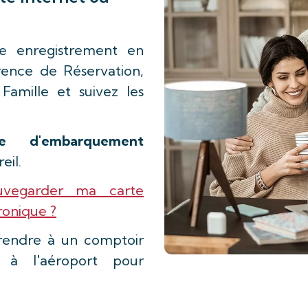
e enregistrement en
rence de Réservation,
mille et suivez les
te d'embarquement
eil.
uvegarder ma carte
onique ?
rendre à un comptoir
à l'aéroport pour