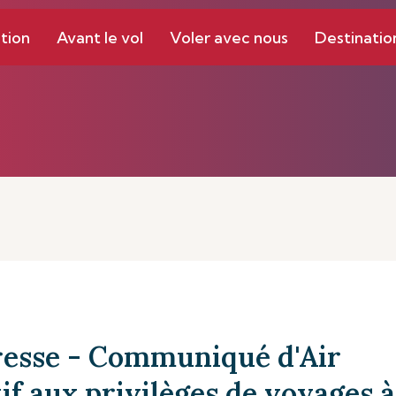
tion
Avant le vol
Voler avec nous
Destinatio
esse - Communiqué d'Air
if aux privilèges de voyages à