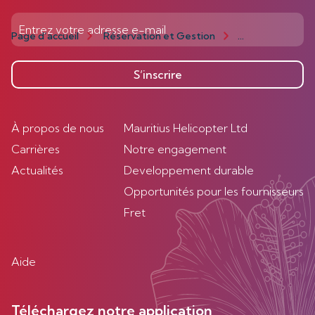
Page d’accueil
Réservation et Gestion
Gestion
Act
S’inscrire
À propos de nous
Mauritius Helicopter Ltd
Carrières
Notre engagement
Actualités
Developpement durable
Opportunités pour les fournisseurs
Fret
Aide
Téléchargez notre application